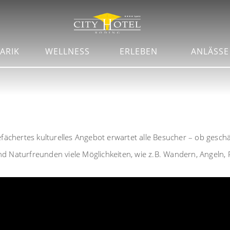
ARIK
WELLNESS
ERLEBEN
ANLÄSSE
efächertes kulturelles Angebot erwartet alle Besucher – ob geschäf
und Naturfreunden viele Möglichkeiten, wie z.B. Wandern, Angeln